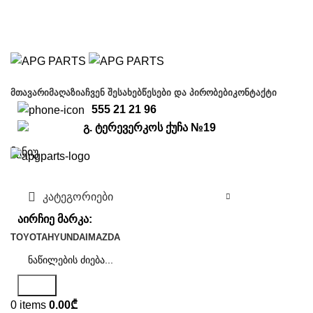
Free shipping for all orders of $150
ᲛᲗᲐᲕᲐᲠᲘ
ᲛᲐᲦᲐᲖᲘᲐ
ᲩᲕᲔᲜ ᲨᲔᲡᲐᲮᲔᲑ
ᲬᲔᲡᲔᲑᲘ ᲓᲐ ᲞᲘᲠᲝᲑᲔᲑᲘ
ᲙᲝᲜᲢᲐᲥᲢᲘ
555 21 21 96
გ. ტერევერკოს ქუჩა №19
მენიუ
კატეგორიები
აირჩიე მარკა:
TOYOTA
HYUNDAI
MAZDA
ძიება
0
items
0.00
₾