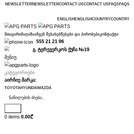
NEWSLETTER
NEWSLETTER
CONTACT US
CONTACT US
FAQS
FAQS
Free shipping for all orders of $150
ENGLISH
ENGLISH
COUNTRY
COUNTRY
ᲛᲗᲐᲕᲐᲠᲘ
ᲛᲐᲦᲐᲖᲘᲐ
ᲩᲕᲔᲜ ᲨᲔᲡᲐᲮᲔᲑ
ᲬᲔᲡᲔᲑᲘ ᲓᲐ ᲞᲘᲠᲝᲑᲔᲑᲘ
ᲙᲝᲜᲢᲐᲥᲢᲘ
555 21 21 96
გ. ტერევერკოს ქუჩა №19
მენიუ
კატეგორიები
აირჩიე მარკა:
TOYOTA
HYUNDAI
MAZDA
ძიება
0
items
0.00
₾
ფრთა (კრილო) და