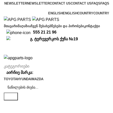
NEWSLETTER
NEWSLETTER
CONTACT US
CONTACT US
FAQS
FAQS
Free shipping for all orders of $150
ENGLISH
ENGLISH
COUNTRY
COUNTRY
ᲛᲗᲐᲕᲐᲠᲘ
ᲛᲐᲦᲐᲖᲘᲐ
ᲩᲕᲔᲜ ᲨᲔᲡᲐᲮᲔᲑ
ᲬᲔᲡᲔᲑᲘ ᲓᲐ ᲞᲘᲠᲝᲑᲔᲑᲘ
ᲙᲝᲜᲢᲐᲥᲢᲘ
555 21 21 96
გ. ტერევერკოს ქუჩა №19
კატეგორიები
აირჩიე მარკა:
TOYOTA
HYUNDAI
MAZDA
ძიება