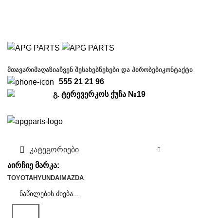
Free shipping for all orders of $150
ᲛᲗᲐᲕᲐᲠᲘ
ᲛᲐᲦᲐᲖᲘᲐ
ᲩᲕᲔᲜ ᲨᲔᲡᲐᲮᲔᲑ
ᲬᲔᲡᲔᲑᲘ ᲓᲐ ᲞᲘᲠᲝᲑᲔᲑᲘ
ᲙᲝᲜᲢᲐᲥᲢᲘ
555 21 21 96
გ. ტერევერკოს ქუჩა №19
კატეგორიები
აირჩიე მარკა:
TOYOTA
HYUNDAI
MAZDA
ძიება